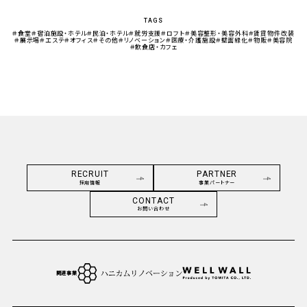
TAGS
＃食堂
＃宿泊施設・ホテル
＃民泊・ホテル
＃就労支援
＃ロフト
＃美容整形・美容外科
＃賃貸物件改装
＃展示場
＃エステ
＃オフィス
＃その他
＃リノベーション
＃医療・介護施設
＃壁面緑化
＃物販
＃美容院
＃飲食店・カフェ
RECRUIT
PARTNER
採用情報
事業パートナー
CONTACT
お問い合わせ
関連事業