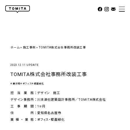
ホーム
»
施工事例
»
TOMITA株式会社事務所改装工事
2023.12.11 UPDATE
TOMITA株式会社事務所改装工事
＃展示場
＃オフィス
＃壁面緑化
担当業務
デザイン
施工
デザイン事務所
川本達也建築設計事務所／TOMITA株式会社
工事期間
1ヶ月
住所
愛知県名古屋市
業種・業態
オフィス・壁面緑化