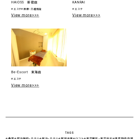
HAlOSS 新宿店
KANRAI
＃エステ
＃医療・介護施設
＃エステ
View more>>>
View more>>>
Be・Escort 東海店
＃エステ
View more>>>
TAGS
＃食堂
＃宿泊施設・ホテル
＃民泊・ホテル
＃就労支援
＃ロフト
＃美容整形・美容外科
＃賃貸物件改装