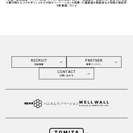
＃展示場
＃エステ
＃オフィス
＃その他
＃リノベーション
＃医療・介護施設
＃壁面緑化
＃物販
＃美容院
＃飲食店・カフェ
RECRUIT
PARTNER
採用情報
事業パートナー
CONTACT
お問い合わせ
関連事業