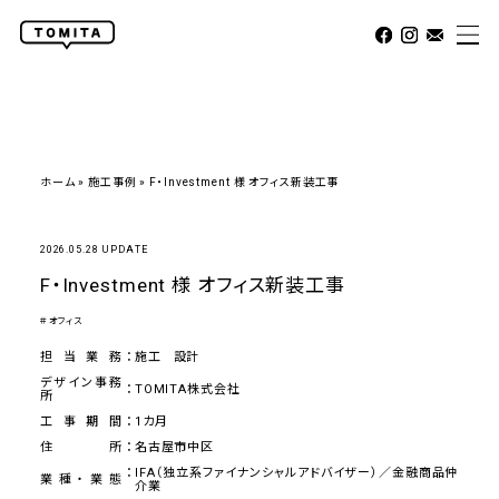
ホーム
»
施工事例
»
F・Investment 様 オフィス新装⼯事
2026.05.28 UPDATE
F・Investment 様 オフィス新装⼯事
＃オフィス
担当業務
施工
設計
デザイン事務
TOMITA株式会社
所
工事期間
1カ月
住所
名古屋市中区
IFA（独立系ファイナンシャルアドバイザー）／金融商品仲
業種・業態
介業