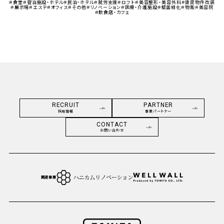
＃食堂
＃宿泊施設・ホテル
＃民泊・ホテル
＃就労支援
＃ロフト
＃美容整形・美容外科
＃賃貸物件改装
＃展示場
＃エステ
＃オフィス
＃その他
＃リノベーション
＃医療・介護施設
＃壁面緑化
＃物販
＃美容院
＃飲食店・カフェ
RECRUIT
PARTNER
採用情報
事業パートナー
CONTACT
お問い合わせ
関連事業