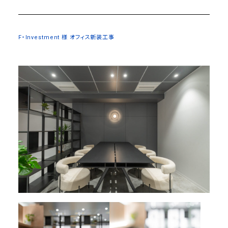
F・Investment 様 オフィス新装⼯事