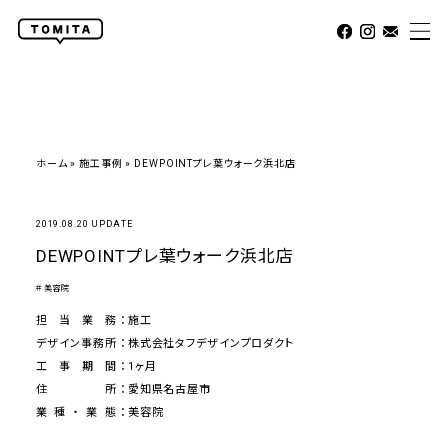
ホーム
»
施工事例
»
DEWPOINTプレ葉ウォーク浜北店
2019.08.20 UPDATE
DEWPOINTプレ葉ウォーク浜北店
＃美容院
担当業務
施工
デザイン事務所
株式会社タフデザインプロダクト
工事期間
1ヶ月
住所
愛知県名古屋市
業種・業態
美容院