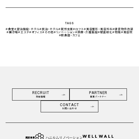
TAGS
＃食堂
＃宿泊施設・ホテル
＃民泊・ホテル
＃就労支援
＃ロフト
＃美容整形・美容外科
＃賃貸物件改装
＃展示場
＃エステ
＃オフィス
＃その他
＃リノベーション
＃医療・介護施設
＃壁面緑化
＃物販
＃美容院
＃飲食店・カフェ
RECRUIT
PARTNER
採用情報
事業パートナー
CONTACT
お問い合わせ
関連事業