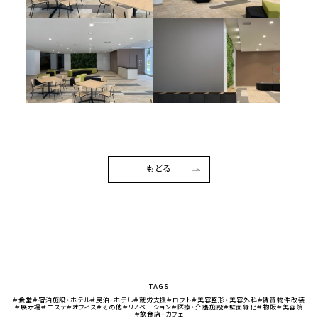
もどる
TAGS
＃食堂
＃宿泊施設・ホテル
＃民泊・ホテル
＃就労支援
＃ロフト
＃美容整形・美容外科
＃賃貸物件改装
＃展示場
＃エステ
＃オフィス
＃その他
＃リノベーション
＃医療・介護施設
＃壁面緑化
＃物販
＃美容院
＃飲食店・カフェ