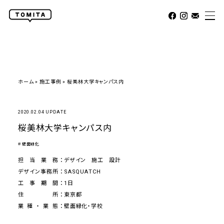
ホーム
»
施工事例
»
桜美林大学キャンパス内
2020.02.04 UPDATE
桜美林大学キャンパス内
＃壁面緑化
担当業務
デザイン
施工
設計
デザイン事務所
SASQUATCH
工事期間
1日
住所
東京都
業種・業態
壁面緑化・学校