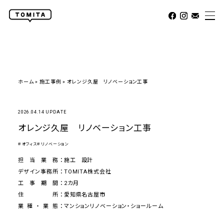
ホーム
»
施工事例
»
オレンジ久屋 リノベーション工事
2026.04.14 UPDATE
オレンジ久屋 リノベーション工事
＃オフィス
＃リノベーション
担当業務
施工
設計
デザイン事務所
TOMITA株式会社
工事期間
2カ月
住所
愛知県名古屋市
業種・業態
マンションリノベーション・ショールーム