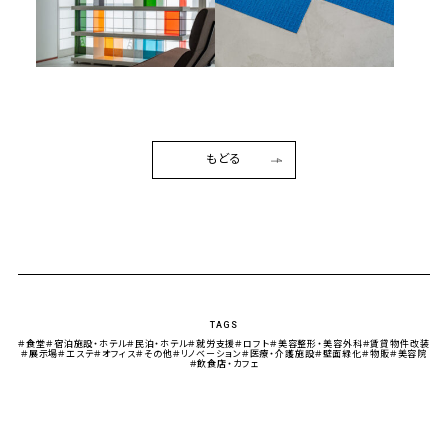
もどる
TAGS
＃食堂
＃宿泊施設・ホテル
＃民泊・ホテル
＃就労支援
＃ロフト
＃美容整形・美容外科
＃賃貸物件改装
＃展示場
＃エステ
＃オフィス
＃その他
＃リノベーション
＃医療・介護施設
＃壁面緑化
＃物販
＃美容院
＃飲食店・カフェ