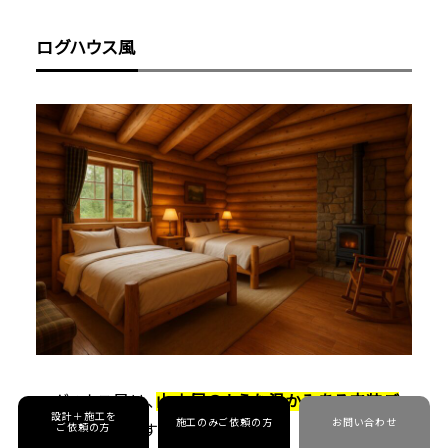
ログハウス風
ログハウス風は、
山小屋のような温かみある内装デ
設計＋施工を
施工のみご依頼の方
お問い合わせ
ザインのこと
です。
ご依頼の方