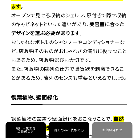
ます
。
オープンで見せる収納のシェルフ、扉付きで隠す収納
のキャビネットといった違いがあり、
美容室に合った
デザインを選ぶ必要があります
。
おしゃれなボトルのシャンプーやコンディショナーな
ど、店販物そのものがおしゃれさの演出に役立つこと
もあるため、店販物選びも大切です。
また、店販物の陳列の仕方で購買欲を刺激できるこ
とがあるため、陳列のセンスも重要といえるでしょう。
観葉植物、壁面緑化
観葉植物の設置や壁面緑化をおこなうことで、
自然
の癒しを提供できます
。
設計＋施工を
施工のみご依頼の方
お問い合わせ
ご依頼の方
大きな鉢植えを床に設置したり、小さな植物を卓上