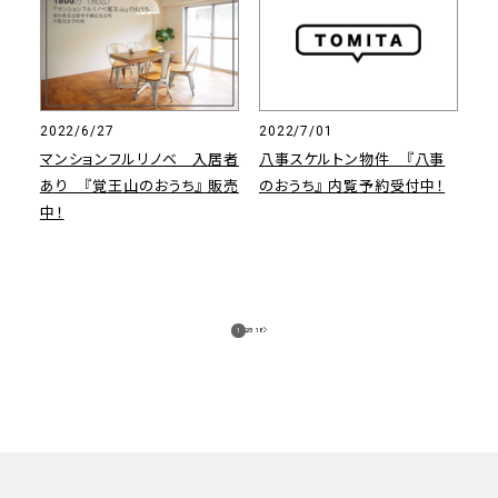
2022/6/27
2022/7/01
マンションフルリノベ 入居者
八事スケルトン物件 『八事
あり 『覚王山のおうち』 販売
のおうち』 内覧予約受付中！
中！
1
2
/
3
18