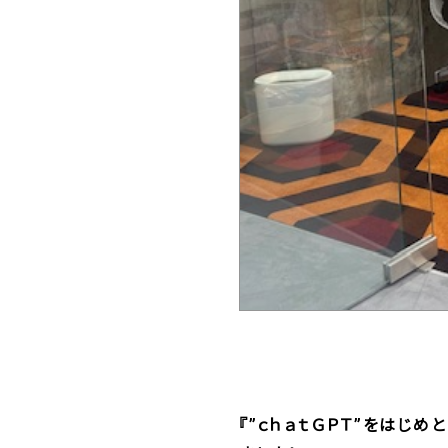
『”ｃｈａｔＧＰＴ”をはじ