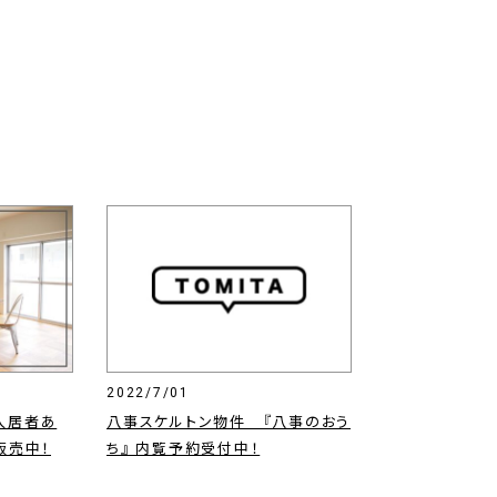
2022/7/01
入居者あ
八事スケルトン物件 『八事のおう
販売中！
ち』 内覧予約受付中！