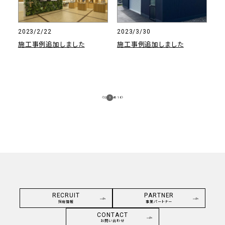
2023/2/22
2023/3/30
施工事例追加しました
施工事例追加しました
1
2
3
4
/
5
18
RECRUIT
PARTNER
採用情報
事業パートナー
CONTACT
お問い合わせ