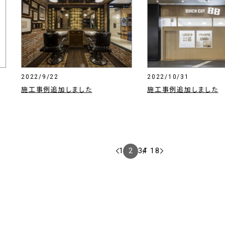
2022/9/22
2022/10/31
施工事例追加しました
施工事例追加しました
1
2
3
4
/
18