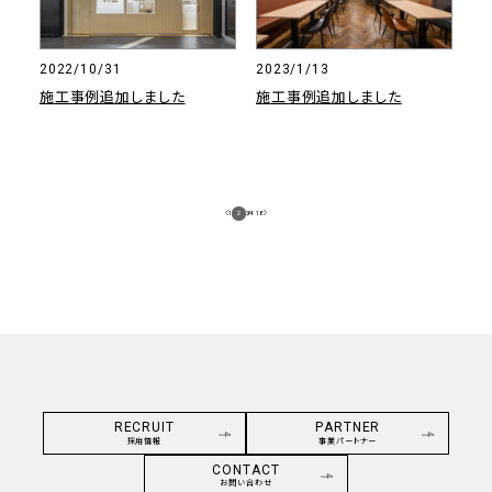
2022/10/31
2023/1/13
施工事例追加しました
施工事例追加しました
1
2
3
/
4
18
RECRUIT
PARTNER
採用情報
事業パートナー
CONTACT
お問い合わせ