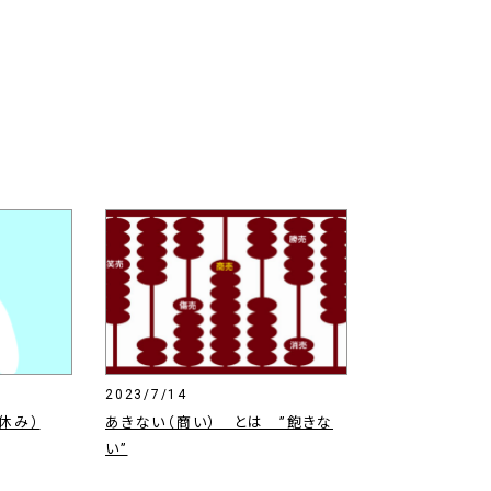
2023/7/14
休み）
あきない（商い） とは ”飽きな
い”