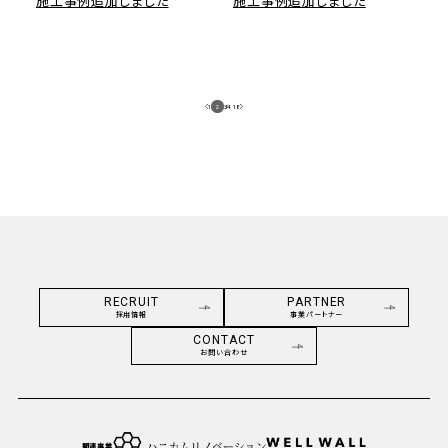
施工事例追加しました
施工事例追加しました
1
2
3
/
4
18
RECRUIT
PARTNER
採用情報
事業パートナー
CONTACT
お問い合わせ
関連事業