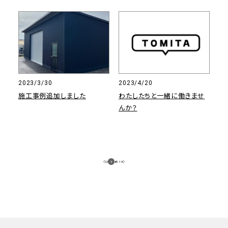
2023/3/30
2023/4/20
施工事例追加しました
わたしたちと一緒に働きませ
んか？
1
2
3
4
/
5
18